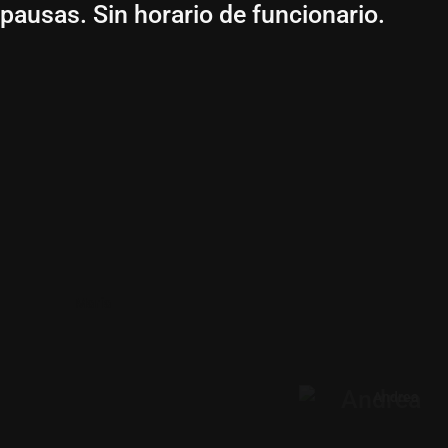
pausas. Sin horario de funcionario.
Luis
Isabel
Iñaki
Noemí
Elisa
Lola
Carlos
Alicia
Oscar
Cristobal
Alicia
Dani
Alvaro
Emma
Ana
Enrique
Ana
Jose Maria
David
Juanjo
David
María
Eric
Manu
Fran
Natalia
Fran
Patri
Ruben
Jorge
Julio
Xavi
Andrea
Pedro
Paula
Novoa