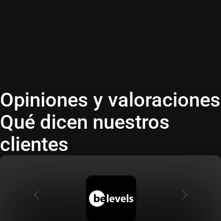
Adrián
Sergio
Daniel
David
Aitana
María
Saray
Victoria
Víctor
Alejandro
Clara
Noelia
Vodka
Opiniones y valoraciones
Qué dicen nuestros
clientes