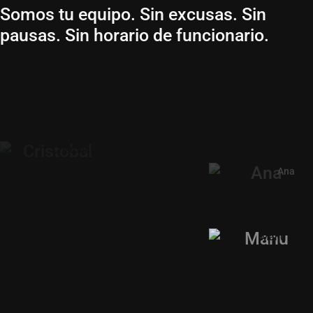
Somos tu equipo. Sin excusas. Sin
pausas. Sin horario de funcionario.
Luis
Isabel
Iñaki
Noemí
Elisa
Lola
Carlos
Alicia
Oscar
Cristobal
Alicia
Dani
Alvaro
Emma
Ana
Enrique
Ana
Jose Maria
David
Juanjo
David
María
Eric
Manu
Fran
Natalia
Fran
Patri
Ruben
Jorge
Julio
Xavi
Andrea