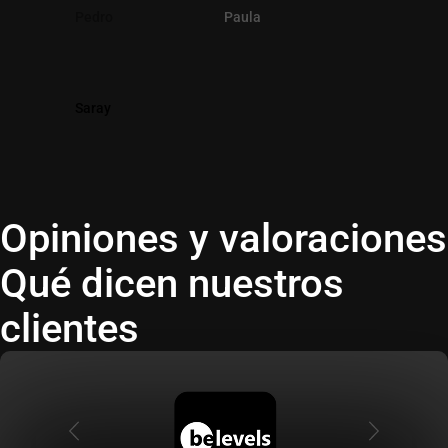
Pedro
Paula
Novoa
Adrián
Sergio
Daniel
David
Aitana
María
Saray
Victoria
Víctor
Alejandro
Clara
Noelia
Vodka
Opiniones y valoraciones
Qué dicen nuestros
clientes