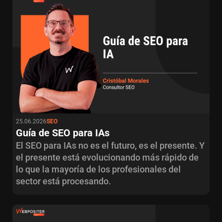
SEO
Paid Media
CRO
Email Marketing
Copy
Analítica Digital
Automatizaciones
25.06.2026
SEO
Inteligencia Artificial
Guía de SEO para IAs
El SEO para IAs no es el futuro, es el presente. Y
el presente está evolucionando más rápido de
lo que la mayoría de los profesionales del
sector está procesando.