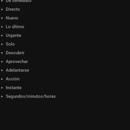
De inmediato
Directo
Nuevo
Lo último
Urgente
Solo
Descubrir
Aprovechar
Adelantarse
Acción
Instante
Segundos/minutos/horas
2 – Palabras persuasivas para sugerir
EXCLUSIVIDAD