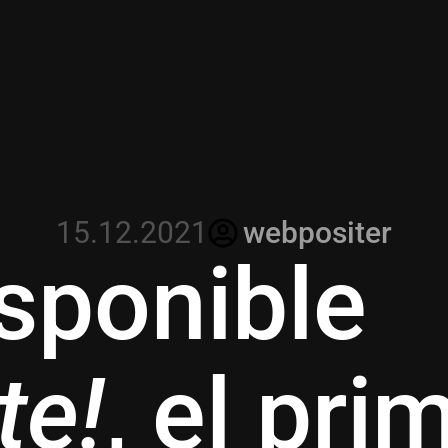
15.12.2021
webpositer
isponible
te!
, el pri