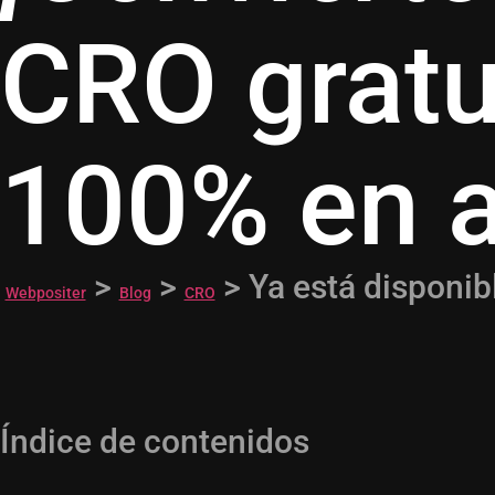
CRO gratu
100% en a
>
>
>
Ya está disponib
Webpositer
Blog
CRO
Índice de contenidos