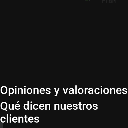
Patri
Ruben
Jorge
Julio
Xavi
Andrea
Pedro
Paula
Novoa
Adrián
Sergio
Daniel
David
Aitana
María
Saray
Victoria
Víctor
Alejandro
Clara
Noelia
Vodka
Opiniones y valoraciones
Qué dicen nuestros
clientes