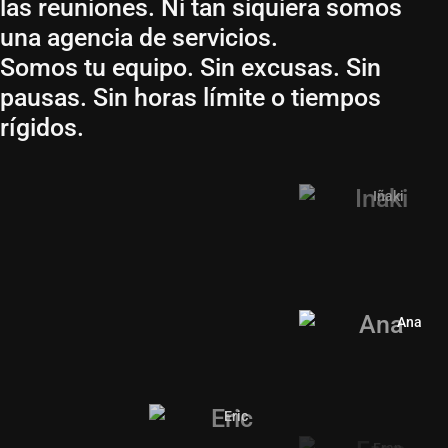
las reuniones. Ni tan siquiera somos
una agencia de servicios.
Somos tu equipo. Sin excusas. Sin
pausas. Sin horas límite o tiempos
rígidos.
Luis
Isabel
Iñaki
Noemí
Elisa
Lola
Carlos
Alicia
Oscar
Cristobal
Alicia
Dani
Alvaro
Emma
Ana
Enrique
Ana
Jose Maria
David
Juanjo
David
María
Eric
Manu
Fran
Natalia
Fran