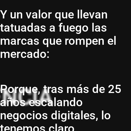
Y un valor que llevan
tatuadas a fuego las
marcas que rompen el
mercado:
Porque, tras más de 25
ENCIA
años escalando
negocios digitales, lo
tenemos claro.