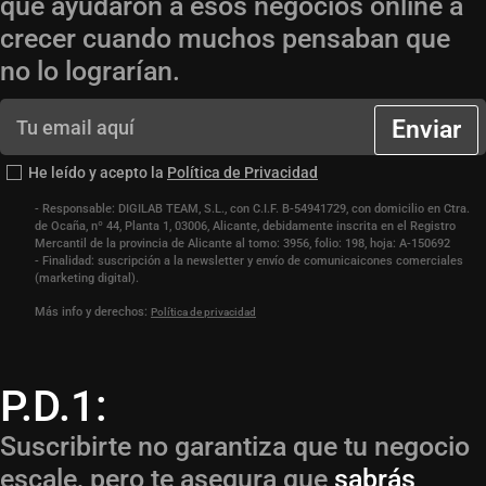
que ayudaron a esos negocios online a
crecer cuando muchos pensaban que
no lo lograrían.
Enviar
He leído y acepto la
Política de Privacidad
- Responsable: DIGILAB TEAM, S.L., con C.I.F. B-54941729, con domicilio en Ctra.
de Ocaña, nº 44, Planta 1, 03006, Alicante, debidamente inscrita en el Registro
Mercantil de la provincia de Alicante al tomo: 3956, folio: 198, hoja: A-150692
- Finalidad: suscripción a la newsletter y envío de comunicaicones comerciales
(marketing digital).
Más info y derechos:
Política de privacidad
P.D.1:
Suscribirte no garantiza que tu negocio
escale, pero te asegura que
sabrás